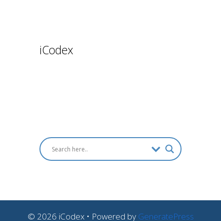
iCodex
© 2026 iCodex
• Powered by
GeneratePress