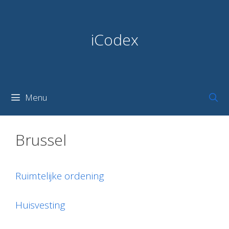
Skip
to
content
iCodex
Menu
Brussel
Ruimtelijke ordening
Huisvesting