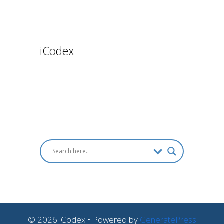
iCodex
© 2026 iCodex
• Powered by
GeneratePress